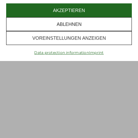
AKZEPTIEREN
ABLEHNEN
VOREINSTELLUNGEN ANZEIGEN
Newsletter
+
€ 10 voucher
Data protection information
Imprint
back
You might also like this…