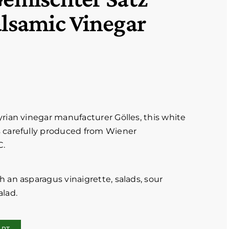
lsamic Vinegar
rian vinegar manufacturer Gölles, this white
 carefully produced from Wiener
C.
 an asparagus vinaigrette, salads, sour
alad.
ART