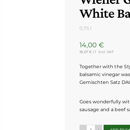
White Ba
0,75 l
14,00
€
18,67
€
/ l
incl. VAT
Together with the Sty
balsamic vinegar was
Gemischten Satz DA
Goes wonderfully with
sausage and a beef s
ADD TO C