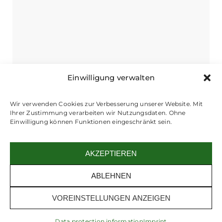
Mini
quantity
Einwilligung verwalten
Wir verwenden Cookies zur Verbesserung unserer Website. Mit
Ihrer Zustimmung verarbeiten wir Nutzungsdaten. Ohne
Einwilligung können Funktionen eingeschränkt sein.
AKZEPTIEREN
ABLEHNEN
VOREINSTELLUNGEN ANZEIGEN
Newsletter
+
€ 10 voucher
Data protection information
Imprint