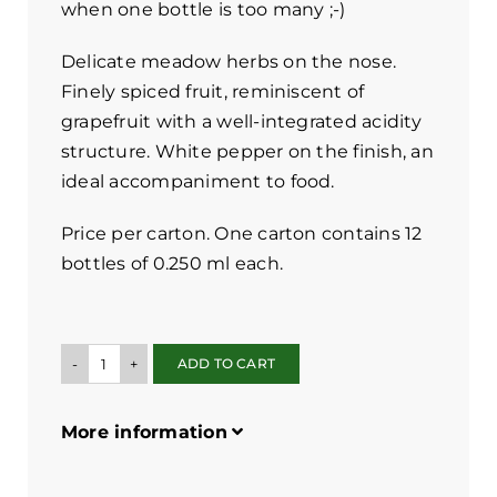
when one bottle is too many ;-)
Delicate meadow herbs on the nose.
Finely spiced fruit, reminiscent of
grapefruit with a well-integrated acidity
structure. White pepper on the finish, an
ideal accompaniment to food.
Price per carton. One carton contains 12
bottles of 0.250 ml each.
ADD TO CART
12-
pack
More information
(geschlossen)
Grüner
Veltliner