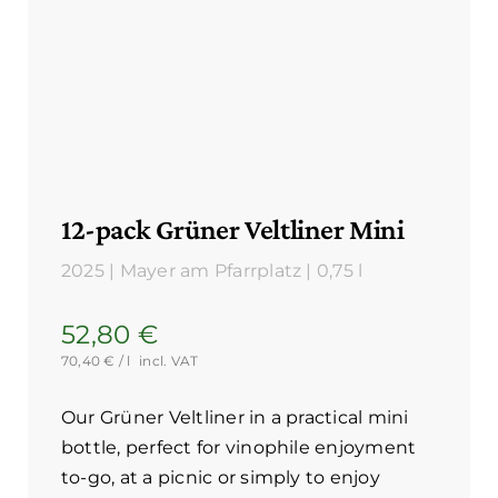
12-pack Grüner Veltliner Mini
2025
|
Mayer am Pfarrplatz
|
0,75 l
52,80
€
70,40
€
/ l
incl. VAT
Our Grüner Veltliner in a practical mini
bottle, perfect for vinophile enjoyment
to-go, at a picnic or simply to enjoy