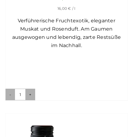
16,00
€
/ l
Verführerische Fruchtexotik, eleganter
Muskat und Rosenduft. Am Gaumen
ausgewogen und lebendig, zarte Restsüße
im Nachhall.
Asia
Cuvée
Menge