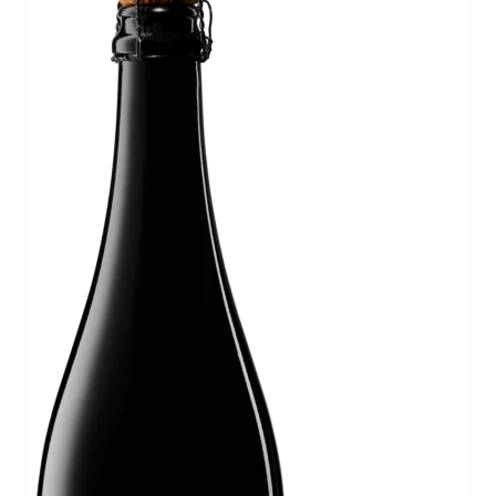
IN DEN WARENKORB
/
DETAILS