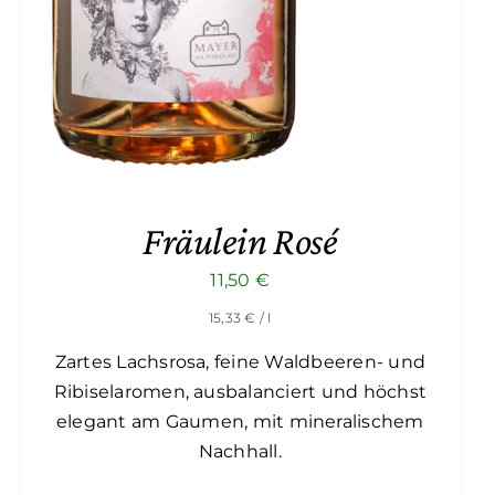
Fräulein Rosé
11,50
€
15,33
€
/ l
Zartes Lachsrosa, feine Waldbeeren- und
Ribiselaromen, ausbalanciert und höchst
elegant am Gaumen, mit mineralischem
Nachhall.