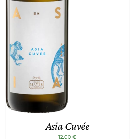
Asia Cuvée
12,00
€