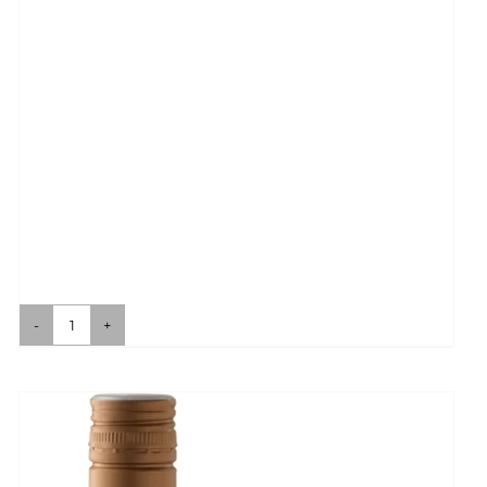
Fräulein
Rosé
Menge