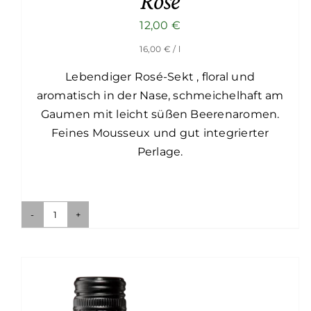
Rosé
12,00
€
16,00
€
/ l
Lebendiger Rosé-Sekt , floral und
aromatisch in der Nase, schmeichelhaft am
Gaumen mit leicht süßen Beerenaromen.
Feines Mousseux und gut integrierter
Perlage.
Das
prickelnde
Fräulein
Rosé
Menge