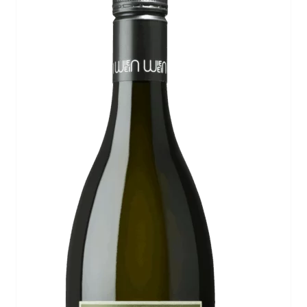
IN DEN WARENKORB
/
DETAILS