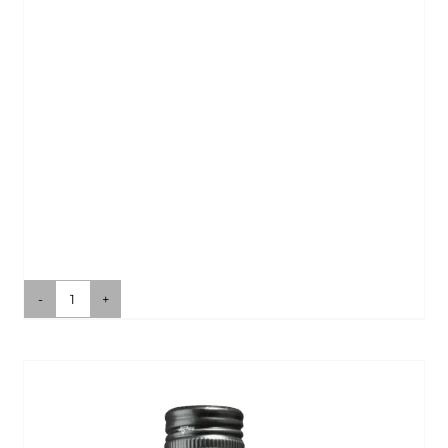
Grüner
Veltliner
Menge