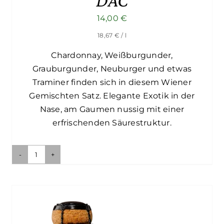
DAC
14,00
€
18,67
€
/ l
Chardonnay, Weißburgunder,
Grauburgunder, Neuburger und etwas
Traminer finden sich in diesem Wiener
Gemischten Satz. Elegante Exotik in der
Nase, am Gaumen nussig mit einer
erfrischenden Säurestruktur.
Wiener
Gemischter
Satz
DAC
Menge