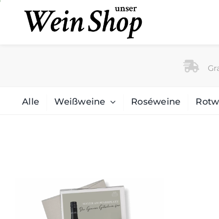
Zum
Inhalt
springen
Gra
Alle
Weißweine
Roséweine
Rotw