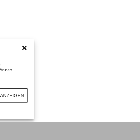
Kas
Imp
Kon
r
können
 ANZEIGEN