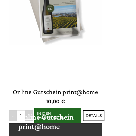
Online Gutschein print@home
10,00
€
IN DEN
Online Gutschein
DETAILS
WARENKORB
Online
print@home
Gutschein
print@home